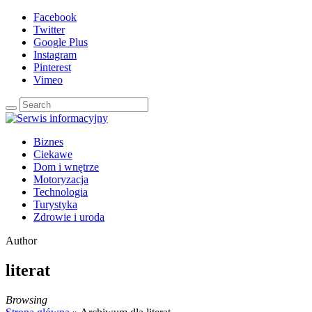
Facebook
Twitter
Google Plus
Instagram
Pinterest
Vimeo
Biznes
Ciekawe
Dom i wnętrze
Motoryzacja
Technologia
Turystyka
Zdrowie i uroda
Author
literat
Browsing