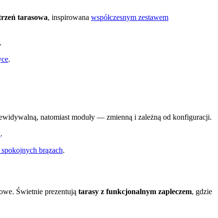
trzeń tarasowa
, inspirowana
współczesnym zestawem
.
yce
.
ewidywalną, natomiast moduły — zmienną i zależną od konfiguracji.
i
.
spokojnych brązach
.
zowe. Świetnie prezentują
tarasy z funkcjonalnym zapleczem
, gdzie