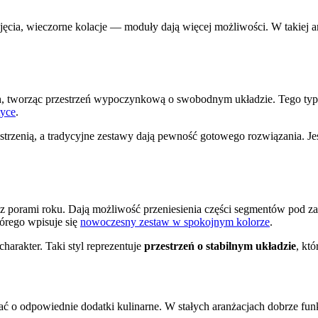
yjęcia, wieczorne kolacje — moduły dają więcej możliwości. W takiej a
, tworząc przestrzeń wypoczynkową o swobodnym układzie. Tego typu
tyce
.
trzenią, a tradycyjne zestawy dają pewność gotowego rozwiązania. Jeśl
 z porami roku. Dają możliwość przeniesienia części segmentów pod z
tórego wpisuje się
nowoczesny zestaw w spokojnym kolorze
.
harakter. Taki styl reprezentuje
przestrzeń o stabilnym układzie
, kt
bać o odpowiednie dodatki kulinarne. W stałych aranżacjach dobrze fu