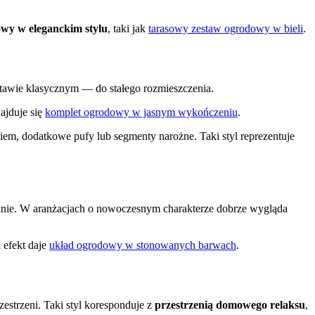
wy w eleganckim stylu
, taki jak
tarasowy zestaw ogrodowy w bieli
.
stawie klasycznym — do stałego rozmieszczenia.
ajduje się
komplet ogrodowy w jasnym wykończeniu
.
iem, dodatkowe pufy lub segmenty narożne. Taki styl reprezentuje
ualnie. W aranżacjach o nowoczesnym charakterze dobrze wygląda
i efekt daje
układ ogrodowy w stonowanych barwach
.
estrzeni. Taki styl koresponduje z
przestrzenią domowego relaksu
,