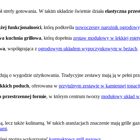
 strefy gotowania. W takim układzie świetnie działa
elastyczna przes
żej funkcjonalności
, którą podkreśla
nowoczesny narożnik ogrodowy
wa kuchnia grillowa
, którą dopełnia
zestaw modułowy w lekkiej estet
owa
, współgrająca z
ogrodowym układem wypoczynkowym w beżach
.
dują o wygodzie użytkowania. Tradycyjne zestawy mają ją w pełni prz
ękkich poduch
, oferowana w
przytulnym zestawie w kamiennej tonacj
o przestrzennej formie
, w którym centrum tworzy
modułowy układ w 
ą, lecz także kulinarną. W takich aranżacjach znaczenie mają grille ga
iami
.
tórej można wykorzystać
kompaktowy grill gazowy
.