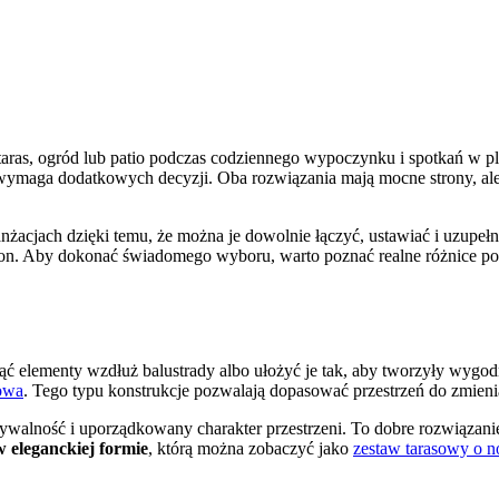
ras, ogród lub patio podczas codziennego wypoczynku i spotkań w plen
 wymaga dodatkowych decyzji. Oba rozwiązania mają mocne strony, al
ach dzięki temu, że można je dowolnie łączyć, ustawiać i uzupełniać
on. Aby dokonać świadomego wyboru, warto poznać realne różnice po
 elementy wzdłuż balustrady albo ułożyć je tak, aby tworzyły wygo
owa
. Tego typu konstrukcje pozwalają dopasować przestrzeń do zmieniaj
walność i uporządkowany charakter przestrzeni. To dobre rozwiązanie 
 eleganckiej formie
, którą można zobaczyć jako
zestaw tarasowy o n