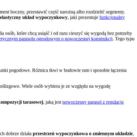
ent boczny, przestawić część narożną albo rozdzielić segmenty.
elastyczny układ wypoczynkowy
, jaki prezentuje
funkcjonalny
a osób, które chcą usiąść i od razu cieszyć się wygodą bez potrzeby
tetycznym parasolu ogrodowym o nowoczesnej konstrukcji
. Tego typu
unki pogodowe. Różnica tkwi w budowie ram i sposobie łączenia
ypoślizgowe. Wiele osób wybiera je ze względu na wygodę
kompozycji tarasowej
, jaką jest
nowoczesny parasol z regulacją
ach dobrze działa
przestrzeń wypoczynkowa o zmiennym układzie
,