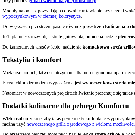
przy pomocy
grilla o wielofunkcyjnej konstrukcji
.
Moduły natomiast pozwalają na dowolne ustawienie przestrzeni wokół
wypoczynkowym w ciemnej kolorystyce
.
Do większych przestrzeni pasuje również
przestrzeń kulinarna o du
Jeśli planujesz rozwiniętą strefę gotowania, pomocna będzie
plenero
Do kameralnych tarasów lepiej nadaje się
kompaktowa strefa grill
Tekstylia i komfort
Miękkość poduch, łatwość utrzymania tkanin i ergonomia oparć decy
Eleganckim kierunkiem wyposażenia jest
wypoczynkowa strefa mi
Natomiast w nowoczesnych projektach świetnie prezentuje się
taras 
Dodatki kulinarne dla pełnego Komfortu
Wiele osób oczekuje, aby taras pełnił nie tylko funkcję wypoczynkow
można użyć
nowoczesnego grilla ogrodowego z wieloma możliwośc
Do przestrzeni bardziej mobilnych pasuje
lekka strefa grillowa
, w k