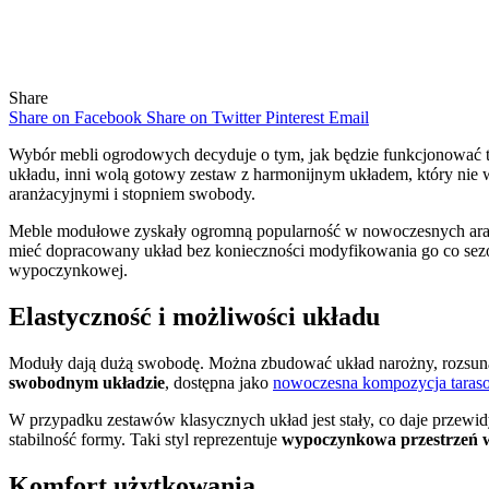
Share
Share on Facebook
Share on Twitter
Pinterest
Email
Wybór mebli ogrodowych decyduje o tym, jak będzie funkcjonować ta
układu, inni wolą gotowy zestaw z harmonijnym układem, który nie
aranżacyjnymi i stopniem swobody.
Meble modułowe zyskały ogromną popularność w nowoczesnych aranżacj
mieć dopracowany układ bez konieczności modyfikowania go co sez
wypoczynkowej.
Elastyczność i możliwości układu
Moduły dają dużą swobodę. Można zbudować układ narożny, rozsunąć
swobodnym układzie
, dostępna jako
nowoczesna kompozycja taras
W przypadku zestawów klasycznych układ jest stały, co daje przewidy
stabilność formy. Taki styl reprezentuje
wypoczynkowa przestrzeń w
Komfort użytkowania