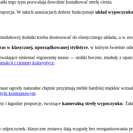
atki tego typu pozwalają dowolnie kształtować strefę cienia.
roporcja. W takich aranżacjach dobrze funkcjonuje
układ wypoczynko
 modułowej dodatki trzeba dostosować do elastycznego układu, a w ze
ras w klasycznej, uporządkowanej stylistyce
, w którym świetnie odn
ozwalające zmieniać ergonomię tarasu — stoliki boczne, moduły z oparc
trukcji i ciemnej kolorystyce
.
omiast ogrody naturalne chętnie przyjmują meble bardziej miękkie wiz
stylu kontrastowym
.
chy i łagodne proporcje, tworzące
kameralną strefę wypoczynku
. Tak
ny odpoczynek, klasyczne zestawy dają wygodę bez reorganizowania prz