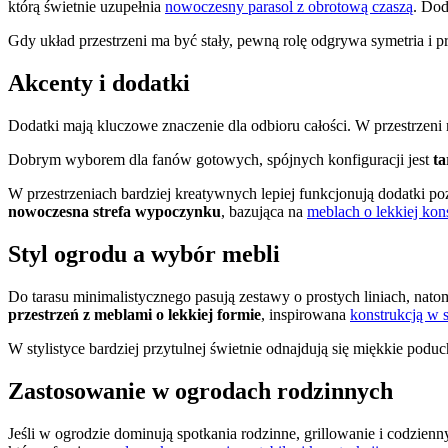
którą świetnie uzupełnia
nowoczesny parasol z obrotową czaszą
. Dod
Gdy układ przestrzeni ma być stały, pewną rolę odgrywa symetria i p
Akcenty i dodatki
Dodatki mają kluczowe znaczenie dla odbioru całości. W przestrzeni
Dobrym wyborem dla fanów gotowych, spójnych konfiguracji jest
ta
W przestrzeniach bardziej kreatywnych lepiej funkcjonują dodatki p
nowoczesna strefa wypoczynku
, bazująca na
meblach o lekkiej kons
Styl ogrodu a wybór mebli
Do tarasu minimalistycznego pasują zestawy o prostych liniach, nat
przestrzeń z meblami o lekkiej formie
, inspirowana
konstrukcją w 
W stylistyce bardziej przytulnej świetnie odnajdują się miękkie podu
Zastosowanie w ogrodach rodzinnych
Jeśli w ogrodzie dominują spotkania rodzinne, grillowanie i codzien