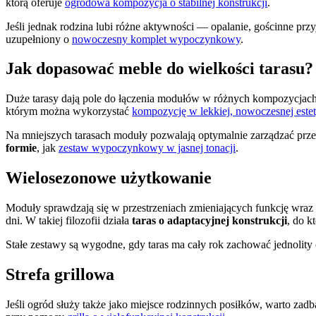
którą oferuje
ogrodowa kompozycja o stabilnej konstrukcji
.
Jeśli jednak rodzina lubi różne aktywności — opalanie, gościnne prz
uzupełniony o
nowoczesny komplet wypoczynkowy
.
Jak dopasować meble do wielkości tarasu?
Duże tarasy dają pole do łączenia modułów w różnych kompozycjach
którym można wykorzystać
kompozycję w lekkiej, nowoczesnej este
Na mniejszych tarasach moduły pozwalają optymalnie zarządzać przes
formie
, jak
zestaw wypoczynkowy w jasnej tonacji
.
Wielosezonowe użytkowanie
Moduły sprawdzają się w przestrzeniach zmieniających funkcję wraz
dni. W takiej filozofii działa
taras o adaptacyjnej konstrukcji
, do k
Stałe zestawy są wygodne, gdy taras ma cały rok zachować jednolity c
Strefa grillowa
Jeśli ogród służy także jako miejsce rodzinnych posiłków, warto zad