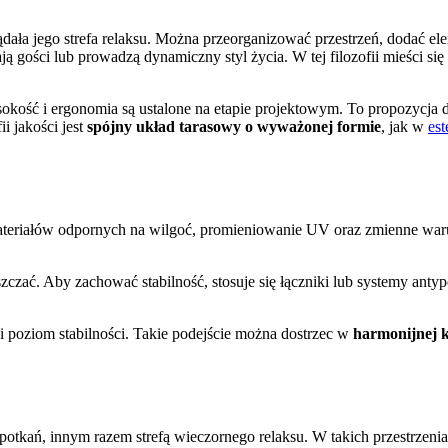
a jego strefa relaksu. Można przeorganizować przestrzeń, dodać elem
ą gości lub prowadzą dynamiczny styl życia. W tej filozofii mieści się
kość i ergonomia są ustalone na etapie projektowym. To propozycja dl
 jakości jest
spójny układ tarasowy o wyważonej formie
, jak w
es
ateriałów odpornych na wilgoć, promieniowanie UV oraz zmienne war
czać. Aby zachować stabilność, stosuje się łączniki lub systemy ant
 poziom stabilności. Takie podejście można dostrzec w
harmonijnej 
spotkań, innym razem strefą wieczornego relaksu. W takich przestrzeni