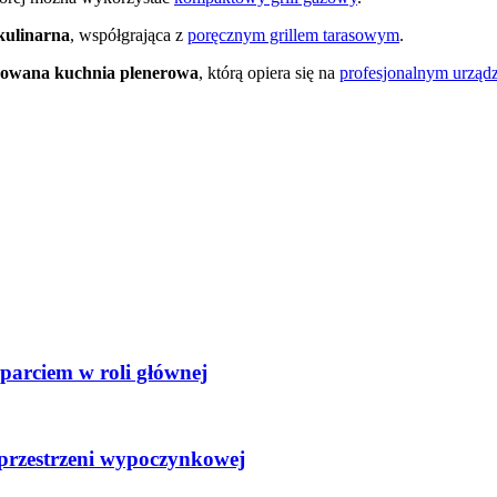
kulinarna
, współgrająca z
poręcznym grillem tarasowym
.
owana kuchnia plenerowa
, którą opiera się na
profesjonalnym urząd
parciem w roli głównej
 przestrzeni wypoczynkowej