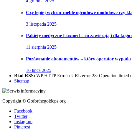
4 grudnia 2025
Czy lepiej wybrać meble ogrodowe modułowe czy kl
3 listopada 2025
Pakiety medyczne Luxmed – co zawierają i dla kogo 
11 sierpnia 2025
Porównanie abonamentów – który operator wypada n
16 lipca 2025
Błąd RSS:
WP HTTP Error: cURL error 28: Operation timed out
Sitemap
Copyright © Goforthegoldcps.org
Facebook
Twitter
Instagram
Pinterest