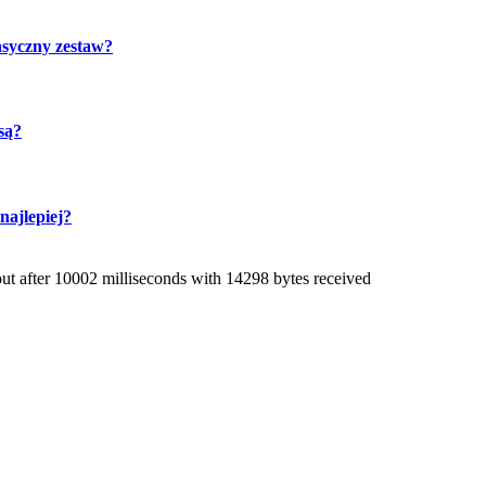
asyczny zestaw?
są?
ajlepiej?
 after 10002 milliseconds with 14298 bytes received