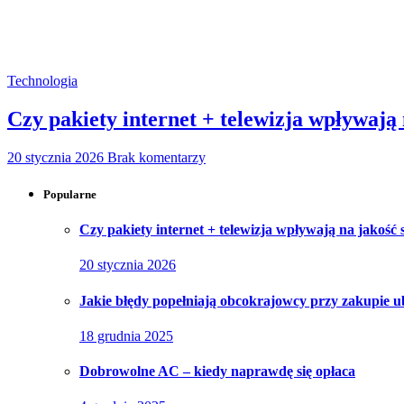
Technologia
Czy pakiety internet + telewizja wpływają
20 stycznia 2026
Brak komentarzy
Popularne
Czy pakiety internet + telewizja wpływają na jakość
20 stycznia 2026
Jakie błędy popełniają obcokrajowcy przy zakupie u
18 grudnia 2025
Dobrowolne AC – kiedy naprawdę się opłaca