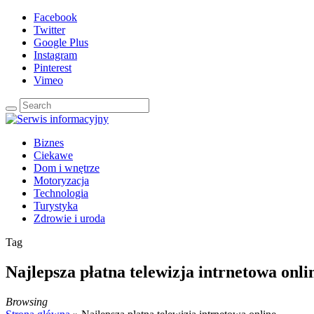
Facebook
Twitter
Google Plus
Instagram
Pinterest
Vimeo
Biznes
Ciekawe
Dom i wnętrze
Motoryzacja
Technologia
Turystyka
Zdrowie i uroda
Tag
Najlepsza płatna telewizja intrnetowa onli
Browsing