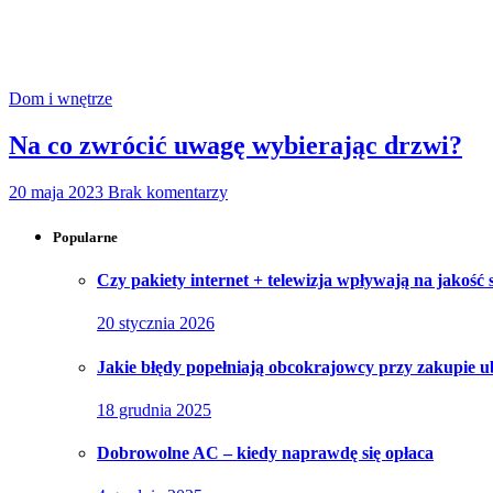
Dom i wnętrze
Na co zwrócić uwagę wybierając drzwi?
20 maja 2023
Brak komentarzy
Popularne
Czy pakiety internet + telewizja wpływają na jakość
20 stycznia 2026
Jakie błędy popełniają obcokrajowcy przy zakupie u
18 grudnia 2025
Dobrowolne AC – kiedy naprawdę się opłaca