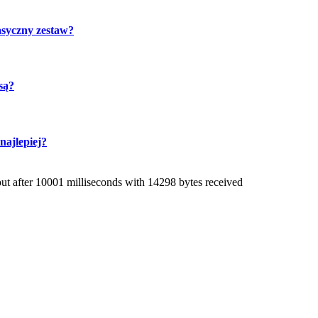
asyczny zestaw?
są?
ajlepiej?
 after 10001 milliseconds with 14298 bytes received