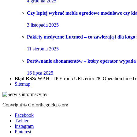
4 grudnia 2025
Czy lepiej wybrać meble ogrodowe modułowe czy kl
3 listopada 2025
Pakiety medyczne Luxmed – co zawierają i dla kogo 
11 sierpnia 2025
Porównanie abonamentów – który operator wypada n
16 lipca 2025
Błąd RSS:
WP HTTP Error: cURL error 28: Operation timed out
Sitemap
Copyright © Goforthegoldcps.org
Facebook
Twitter
Instagram
Pinterest