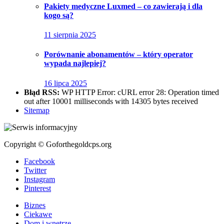
Pakiety medyczne Luxmed – co zawierają i dla
kogo są?
11 sierpnia 2025
Porównanie abonamentów – który operator
wypada najlepiej?
16 lipca 2025
Błąd RSS:
WP HTTP Error: cURL error 28: Operation timed
out after 10001 milliseconds with 14305 bytes received
Sitemap
Copyright © Goforthegoldcps.org
Facebook
Twitter
Instagram
Pinterest
Biznes
Ciekawe
Dom i wnętrze