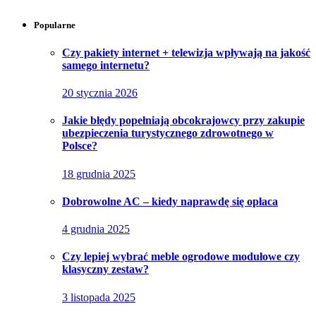
Popularne
Czy pakiety internet + telewizja wpływają na jakość
samego internetu?
20 stycznia 2026
Jakie błędy popełniają obcokrajowcy przy zakupie
ubezpieczenia turystycznego zdrowotnego w
Polsce?
18 grudnia 2025
Dobrowolne AC – kiedy naprawdę się opłaca
4 grudnia 2025
Czy lepiej wybrać meble ogrodowe modułowe czy
klasyczny zestaw?
3 listopada 2025