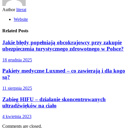
Author
literat
Website
Related Posts
Jakie błędy popełniają obcokrajowcy przy zakupie
ubezpieczenia turystycznego zdrowotnego w Polsce?
18 grudnia 2025
Pakiety medyczne Luxmed – co zawierają i dla kogo
są?
11 sierpnia 2025
Zabieg HIFU – działanie skoncentrowanych
ultradźwięków na ciało
4 kwietnia 2023
Comments are closed.